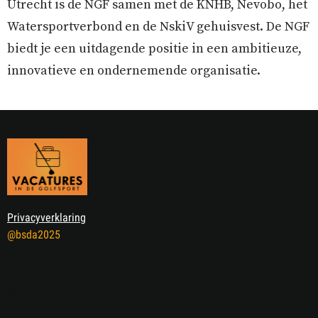
Utrecht is de NGF samen met de KNHB, Nevobo, het
Watersportverbond en de NskiV gehuisvest. De NGF
biedt je een uitdagende positie in een ambitieuze,
innovatieve en ondernemende organisatie.
Privacyverklaring
@bsda2025
@